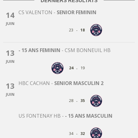
DERNIERS RÉSULTATS
CS VALENTON
-
SENIOR FEMININ
14
JUIN
-
23
18
- 15 ANS FEMININ
-
CSM BONNEUIL HB
13
JUIN
-
24
19
HBC CACHAN
-
SENIOR MASCULIN 2
13
JUIN
-
28
35
US FONTENAY HB
-
- 15 ANS MASCULIN
-
34
32